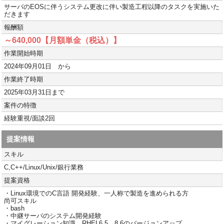
サーバのEOSに伴うシステム更改に伴い製造工程以降のタスクを実施いた
だきます
報酬額
～640,000【月額単金（税込）】
作業開始時期
2024年09月01日 から
作業終了時期
2025年03月31日まで
案件の特徴
経験重視/面談2回
提案情報
スキル
C,C++/Linux/Unix/銀行業務
提案資格
・Linux環境でのC言語 開発経験、一人称で製造を進められる方
尚可スキル
・bash
・中継サーバのシステム開発経験
・マイグレーション知識、RHEL6.5→8.6のバージョンアップ