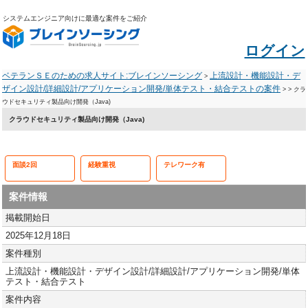
システムエンジニア向けに最適な案件をご紹介
ログイン
ベテランＳＥのための求人サイト:ブレインソーシング
上流設計・機能設計・デ
>
ザイン設計/詳細設計/アプリケーション開発/単体テスト・結合テストの案件
>
> クラ
ウドセキュリティ製品向け開発（Java)
クラウドセキュリティ製品向け開発（Java)
面談2回
経験重視
テレワーク有
案件情報
掲載開始日
2025年12月18日
案件種別
上流設計・機能設計・デザイン設計/詳細設計/アプリケーション開発/単体
テスト・結合テスト
案件内容