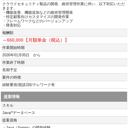
クラウドセキュリティ製品の開発、維持管理作業に伴い、以下対応いただ
きます。
・機能改善、機能追加などの維持管理開発
・特定顧客向けカスタマイズの開発作業
・フレームワークなどのバージョンアップ
・障害対応
報酬額
～660,000【月額単金（税込）】
作業開始時期
2026年01月05日 から
作業終了時期
長期予定
案件の特徴
経験重視/面談2回/テレワーク有
提案情報
スキル
Java/*データベース
提案資格
・Java（Spring）の開発経験