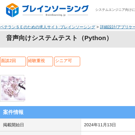
システムエンジニア向け
ベテランＳＥのための求人サイト:ブレインソーシング
>
詳細設計/アプリケ
音声向けシステムテスト（Python）
面談2回
経験重視
シニア可
案件情報
掲載開始日
2024年11月13日