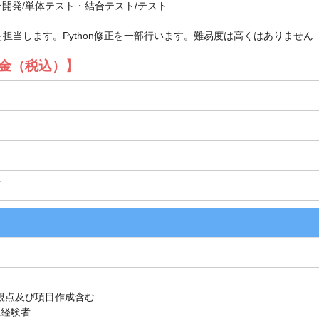
ン開発/単体テスト・結合テスト/テスト
担当します。Python修正を一部行います。難易度は高くはありません
額単金（税込）】
可
:観点及び項目作成含む
正経験者