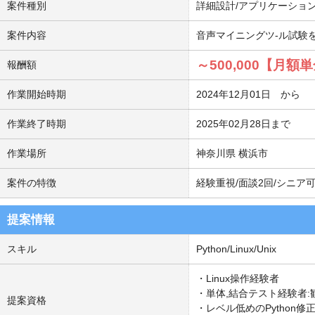
案件種別
詳細設計/アプリケーショ
案件内容
音声マイニングツ-ル試験を
～500,000【月
報酬額
作業開始時期
2024年12月01日 から
作業終了時期
2025年02月28日まで
作業場所
神奈川県 横浜市
案件の特徴
経験重視/面談2回/シニア
提案情報
スキル
Python/Linux/Unix
・Linux操作経験者
・単体,結合テスト経験者
提案資格
・レベル低めのPython修