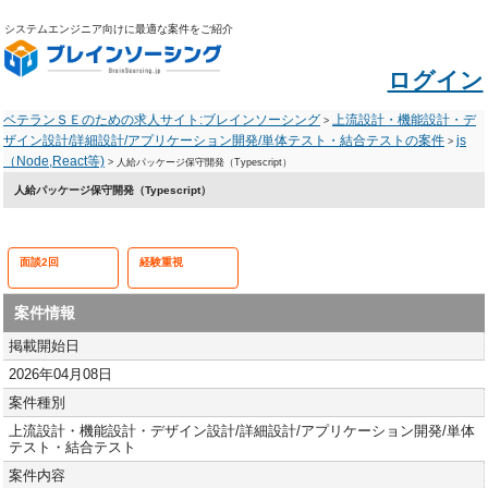
システムエンジニア向けに最適な案件をご紹介
ログイン
ベテランＳＥのための求人サイト:ブレインソーシング
上流設計・機能設計・デ
>
ザイン設計/詳細設計/アプリケーション開発/単体テスト・結合テストの案件
js
>
（Node,React等)
> 人給パッケージ保守開発（Typescript）
人給パッケージ保守開発（Typescript）
面談2回
経験重視
案件情報
掲載開始日
2026年04月08日
案件種別
上流設計・機能設計・デザイン設計/詳細設計/アプリケーション開発/単体
テスト・結合テスト
案件内容