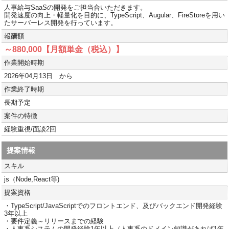
人事給与SaaSの開発をご担当合いただきます。
開発速度の向上・軽量化を目的に、TypeScript、Augular、FireStoreを用い
たサーバーレス開発を行っています。
報酬額
～880,000【月額単金（税込）】
作業開始時期
2026年04月13日 から
作業終了時期
長期予定
案件の特徴
経験重視/面談2回
提案情報
スキル
js（Node,React等)
提案資格
・TypeScript/JavaScriptでのフロントエンド、及びバックエンド開発経験
3年以上
・要件定義～リリースまでの経験
・人事系システムの開発経験1年以上（人事系のドメイン知識があれば1年