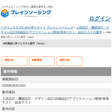
システムエンジニア向けに最適な案件をご紹介
ログイン
ベテランＳＥのための求人サイト:ブレインソーシング
上流設計・機能設計・デ
>
ザイン設計/詳細設計/アプリケーション開発/単体テスト・結合テストの案件
>
> MW
更改に伴うシステム保守（Java）
MW更改に伴うシステム保守（Java）
面談2回
経験重視
契約社員
案件情報
掲載開始日
2026年05月14日
案件種別
上流設計・機能設計・デザイン設計/詳細設計/アプリケーション開発/単体
テスト・結合テスト
案件内容