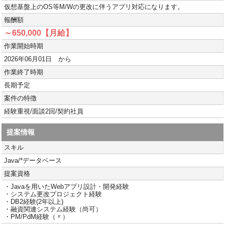
仮想基盤上のOS等M/Wの更改に伴うアプリ対応になります。
報酬額
～650,000【月給】
作業開始時期
2026年06月01日 から
作業終了時期
長期予定
案件の特徴
経験重視/面談2回/契約社員
提案情報
スキル
Java/*データベース
提案資格
・Javaを用いたWebアプリ設計・開発経験
・システム更改プロジェクト経験
・DB2経験(2年以上)
・融資関連システム経験（尚可）
・PM/PdM経験（〃）