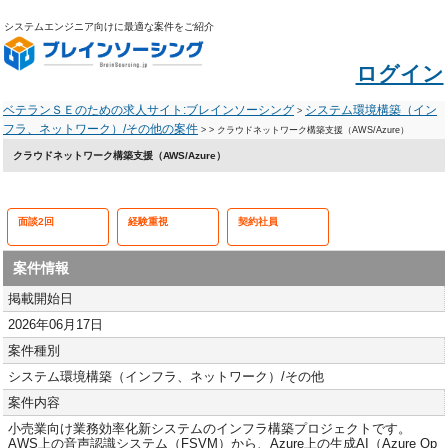
システムエンジニア向けに最適な案件をご紹介
ログイン
ベテランＳＥのための求人サイト:ブレインソーシング
システム環境構築（イン
>
フラ、ネットワーク）/その他の案件
>
> クラウドネットワーク構築支援（AWS/Azure）
クラウドネットワーク構築支援（AWS/Azure）
面談2回
経験重視
契約社員
案件情報
掲載開始日
2026年06月17日
案件種別
システム環境構築（インフラ、ネットワーク）/その他
案件内容
小売業向け業務効率化新システムのインフラ構築プロジェクトです。
AWS上の音声認識システム（FSVM）から、Azure上の生成AI（Azure Op