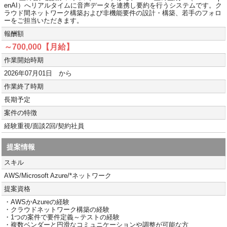
enAI）へリアルタイムに音声データを連携し要約を行うシステムです。ク
ラウド間ネットワーク構築および非機能要件の設計・構築、若手のフォロ
ーをご担当いただきます。
報酬額
～700,000【月給】
作業開始時期
2026年07月01日 から
作業終了時期
長期予定
案件の特徴
経験重視/面談2回/契約社員
提案情報
スキル
AWS/Microsoft Azure/*ネットワーク
提案資格
・AWSかAzureの経験
・クラウドネットワーク構築の経験
・1つの案件で要件定義～テストの経験
・複数ベンダーと円滑なコミュニケーションや調整が可能な方